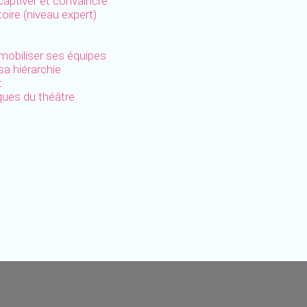
captiver et convaincre
oire (niveau expert)
 mobiliser ses équipes
a hiérarchie
t
ues du théâtre