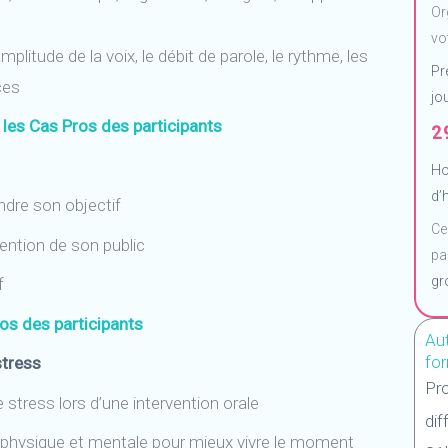
Or
vo
amplitude de la voix, le débit de parole, le rythme, les
Pr
nces
jo
r
les Cas Pros des participants
2
Ho
d’
indre son objectif
Ce
ention de son public
pa
gr
f
ros des participants
Au
fo
stress
Pr
e stress lors d’une intervention orale
dif
n physique et mentale pour mieux vivre le moment