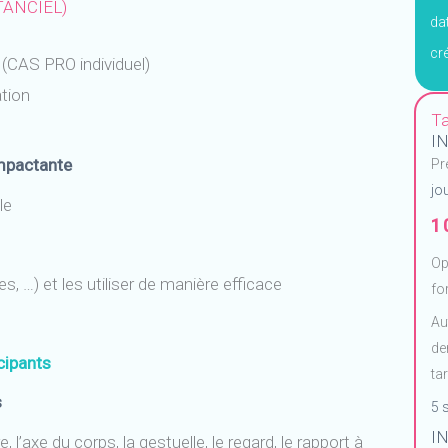
TANCIEL)
da
cr
 (CAS PRO individuel)
ation
Ta
I
impactante
Pr
jo
le
1
Op
 …) et les utiliser de manière efficace
fo
Au
de
cipants
ta
s
5 
I
, l’axe du corps, la gestuelle, le regard, le rapport à