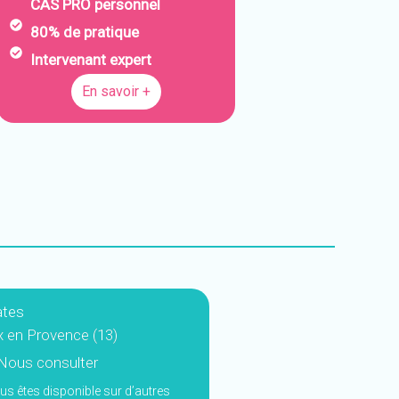
CAS PRO personnel
80% de pratique
Intervenant expert
En savoir +
tes
x en Provence (13)
Nous consulter
us êtes disponible sur d’autres