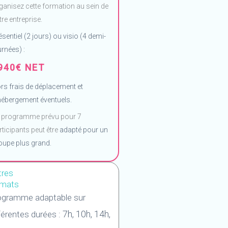
ganisez cette formation au sein de
tre entreprise.
ésentiel (2 jours) ou visio (4 demi-
urnées) :
940€ NET
rs frais de déplacement et
hébergement éventuels.
 programme prévu pour 7
rticipants peut être
adapté pour un
oupe plus grand.
tres
rmats
ogramme adaptable sur
7h, 10h, 14h,
férentes durées :