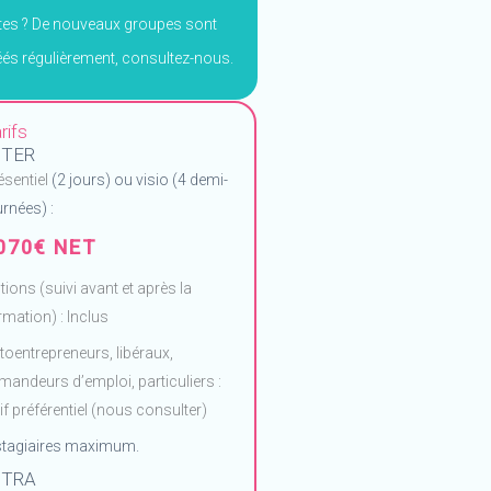
tes ? De nouveaux groupes sont
éés régulièrement, consultez-nous.
rifs
NTER
ésentiel
(2 jours) ou visio (4 demi-
urnées) :
070€ NET
tions (suivi avant et après la
rmation) : Inclus
toentrepreneurs, libéraux,
mandeurs d’emploi, particuliers :
rif préférentiel (nous consulter)
stagiaires maximum.
NTRA