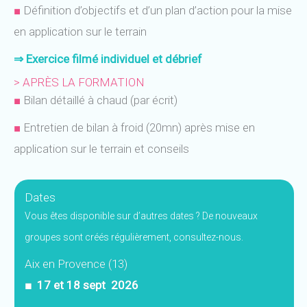
■
Définition d’objectifs et d’un plan d’action pour la mise
en application sur le terrain
⇒
Exercice filmé individuel et débrief
> APRÈS LA FORMATION
■
Bilan détaillé à chaud (par écrit)
■
Entretien de bilan à froid (20mn) après mise en
application sur le terrain et conseils
Dates
Vous êtes disponible sur d’autres dates ? De nouveaux
groupes sont créés régulièrement, consultez-nous.
Aix en Provence (13)
■ 17 et 18 sept 2026