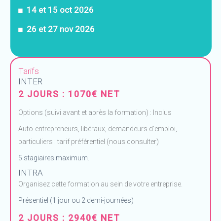
■
14 et 15 oct 2026
■ 26 et 27 nov 2026
Tarifs
INTER
2 JOURS : 1070€ NET
Options (suivi avant et après la formation) : Inclus
Auto-entrepreneurs, libéraux, demandeurs d’emploi,
particuliers : tarif préférentiel (nous consulter)
5 stagiaires maximum.
INTRA
Organisez cette formation au sein de votre entreprise.
Présentiel (1 jour ou 2 demi-journées)
2 JOURS : 2940€ NET