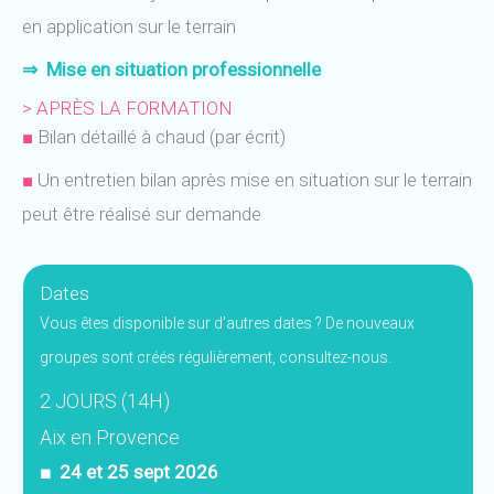
en application sur le terrain
⇒
Mise en situation professionnelle
> APRÈS LA FORMATION
■
Bilan détaillé à chaud (par écrit)
■
Un entretien bilan après mise en situation sur le terrain
peut être réalisé sur
demande
Dates
Vous êtes disponible sur d’autres dates ? De nouveaux
groupes sont créés régulièrement, consultez-nous.
2 JOURS (14H)
Aix en Provence
■ 24 et 25 sept 2026